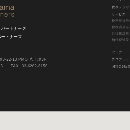
代表メッセ
サービス
税務現状分
税務調査立
＆パートナーズ
自社株対策
パートナーズ
相続税対策
セミナー
-22-13 PMO 八丁堀3F
プロフェッ
155 FAX. 03-6262-8156
国税OB執