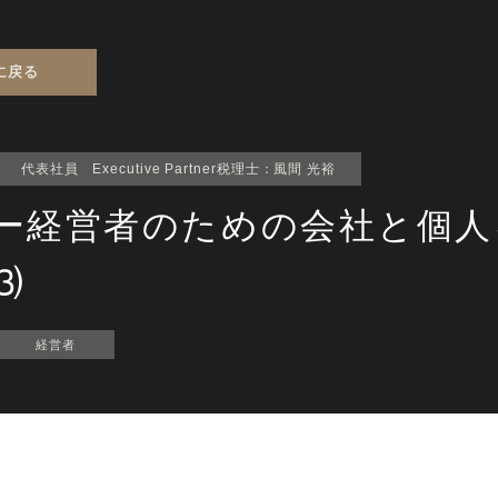
に戻る
代表社員 Executive Partner税理士
：
風間 光裕
ー経営者のための会社と個人
⑶
経営者