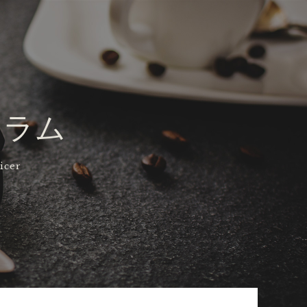
コラム
icer