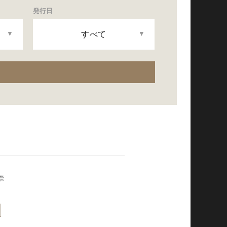
発行日
すべて
崇