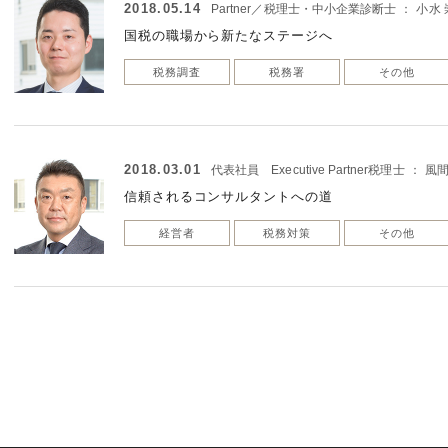
2018.05.14
Partner／税理士・中小企業診断士
：
小水 
国税の職場から新たなステージへ
税務調査
税務署
その他
2018.03.01
代表社員 Executive Partner税理士
：
風間
信頼されるコンサルタントへの道
経営者
税務対策
その他