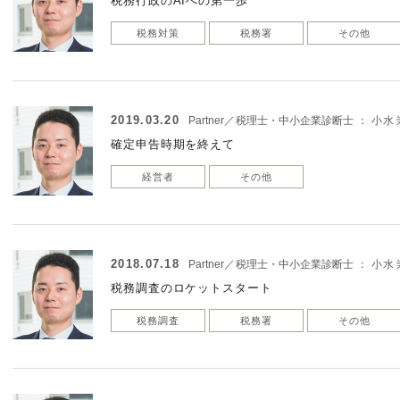
税務行政のAIへの第一歩
税務対策
税務署
その他
2019.03.20
Partner／税理士・中小企業診断士
：
小水 
確定申告時期を終えて
経営者
その他
2018.07.18
Partner／税理士・中小企業診断士
：
小水 
税務調査のロケットスタート
税務調査
税務署
その他