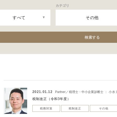
カテゴリ
すべて
その他
検索する
2021.01.12
Partner／税理士・中小企業診断士
：
小水 
税制改正（令和3年度）
税務対策
税制改正
その他