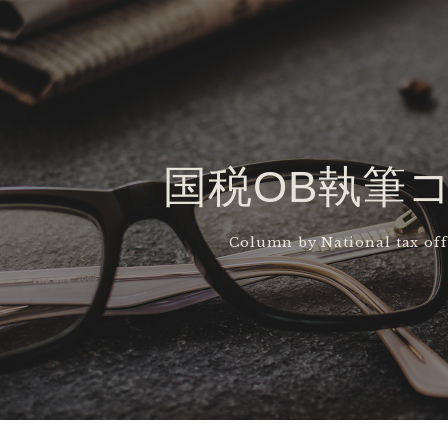
国税OB執筆
Column by National tax off