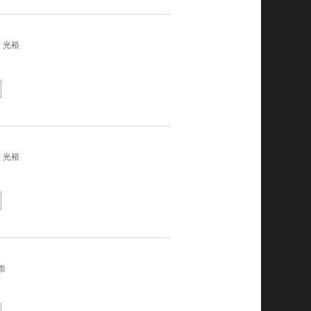
 光裕
 光裕
崇